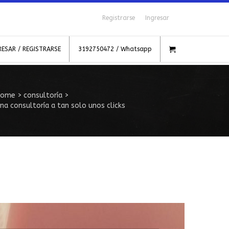
Registrarse
Ingresar
RESAR / REGISTRARSE
3192750472 / Whatsapp
Home
>
consultoría
>
na consultoría a tan solo unos clicks