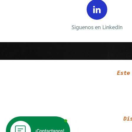
Prev
ebook
Siguenos en LinkedIn
Este
Di
¡Contactanos!