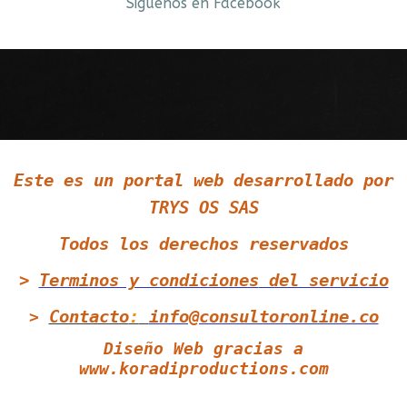
Siguenos en Facebook
Siguenos en LinkedIn
Este es un portal web desarrollado por
Siguenos en Twitter
TRYS OS SAS
Todos los derechos reservados
>
Terminos y condiciones
del servicio
Contacto
:
info@consultoronline.co
>
Diseño Web gracias a
www.koradiproductions.com