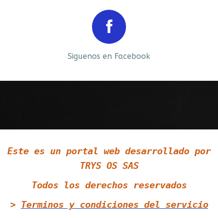
Prev
Next
Siguenos en Facebook
Siguenos en LinkedIn
Este es un portal web desarrollado por
Siguenos en Twitter
TRYS OS SAS
Todos los derechos reservados
>
Terminos y condiciones
del servicio