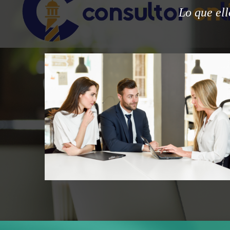
Lo que ell
 consultoría, me aclaro muchas dudas en mi proceso
familiar.
Camilo Hincapie