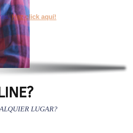
a.
Haz click aquí!
LINE?
UALQUIER LUGAR?