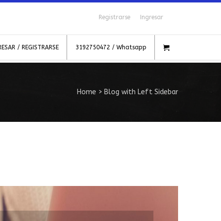
Registrarse
Ingresar
RESAR / REGISTRARSE
3192750472 / Whatsapp
Home
>
Blog with Left Sidebar