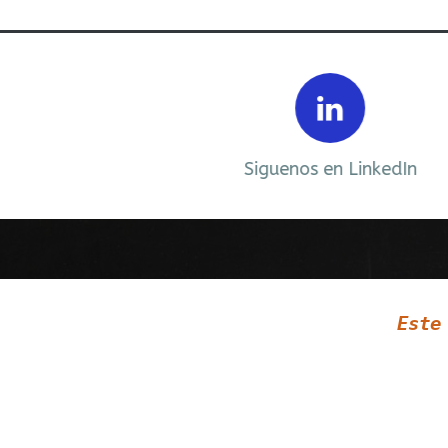
Prev
ebook
Siguenos en LinkedIn
Este