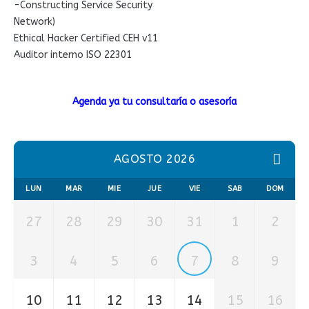
-Constructing Service Security
Network)
Ethical Hacker Certified CEH v11
Auditor interno ISO 22301
Agenda ya tu consultaría o asesoría
AGOSTO 2026
LUN
MAR
MIE
JUE
VIE
SAB
DOM
27
28
29
30
31
1
2
3
4
5
6
7
8
9
10
11
12
13
14
15
16