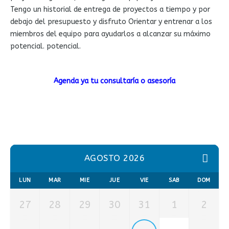
T
engo un
historial de entrega de proyectos a tiempo y por
debajo del presupuesto y disfruto
Orientar y entrenar a los
miembros del equipo para ayudarlos a alcanzar su máximo
potencial.
potencial.
Agenda ya tu consultaría o asesoría
AGOSTO 2026
LUN
MAR
MIE
JUE
VIE
SAB
DOM
27
28
29
30
31
1
2