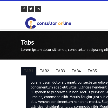
Tabs
Lorem ipsum dolor sit amet, consetetur sadipscing eli
TAB1
TAB2
TAB3
TAB4
TAB5
Lorem ipsum dolor sit amet, consectetur adipis
condimentum eget elit vitae, ultricies hendrerit 
Suspendisse placerat elit non. lectus pulvinar, v
urna at, commodo nibh. Mauris feugiat justo in 
elit. Aenean condimentum hendrerit mattis. Susp
ultricies, tincidunt urna at, commodo nibh. Maur