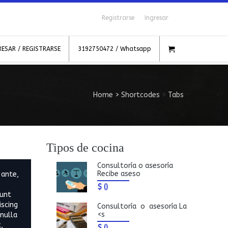
Registrarse
Ingresar
RESAR / REGISTRARSE
3192750472 / Whatsapp
Home
>
Shortcodes
>
Tabs
Tipos de cocina
Consultoría o asesoría
Recibe aseso
 ante,
$
()
dunt
iscing
Consultoría o asesoría La
<s
nulla
,
$
()