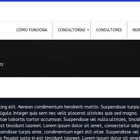
CÓMO FUNCIONA
CONSULTORÍAS
CONSULTORES
ING
tr
cing elit. Aenean condimentum hendrerit mattis. Suspendisse turpis
ligula. Integer quis sem nec velit placerat ultricies quis sed magna.
itae lobortis tortor accumsan. Suspendisse vel nulla ultricies, tinci
est tincidunt laoreet. Lorem ipsum dolor sit amet, consectetur adip
endisse turpis ante, condimentum eget elit vitae. Suspendisse vel 
is feugiat justo in est tincidunt laoreet. Lorem ipsum dolor sit amet