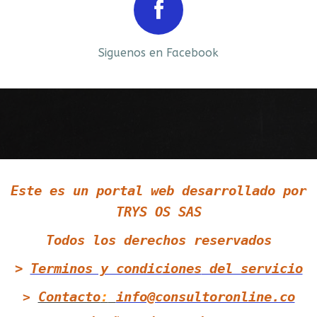
Prev
Next
Siguenos en Facebook
Siguenos en LinkedIn
Este es un portal web desarrollado por
Siguenos en Twitter
TRYS OS SAS
Todos los derechos reservados
>
Terminos y condiciones
del servicio
Contacto
:
info@consultoronline.co
>