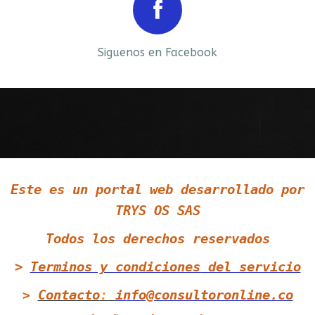
Prev
Next
Siguenos en Facebook
Siguenos en LinkedIn
Este es un portal web desarrollado por
Siguenos en Twitter
TRYS OS SAS
Todos los derechos reservados
>
Terminos y condiciones
del servicio
Contacto
:
info@consultoronline.co
>