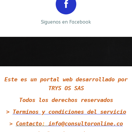
Prev
Next
Siguenos en Facebook
Siguenos en LinkedIn
Este es un portal web desarrollado por
Siguenos en Twitter
TRYS OS SAS
Todos los derechos reservados
>
Terminos y condiciones
del servicio
Contacto
:
info@consultoronline.co
>