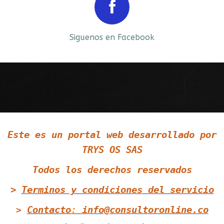
Prev
Next
Siguenos en Facebook
Siguenos en LinkedIn
Este es un portal web desarrollado por
Siguenos en Twitter
TRYS OS SAS
Todos los derechos reservados
>
Terminos y condiciones
del servicio
Contacto
:
info@consultoronline.co
>