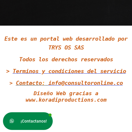
Siguenos en LinkedIn
Este es un portal web desarrollado por
Siguenos en Twitter
TRYS OS SAS
Todos los derechos reservados
>
Terminos y condiciones
del servicio
Contacto
:
info@consultoronline.co
>
Diseño Web gracias a
www.koradiproductions.com
¡Contactanos!