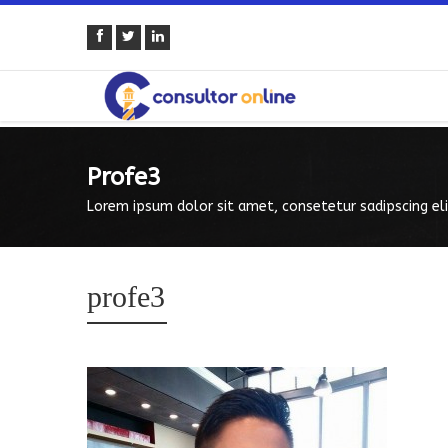
Profe3
Lorem ipsum dolor sit amet, consetetur sadipscing eli
profe3