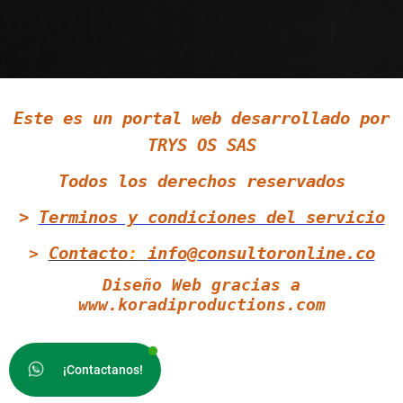
Siguenos en LinkedIn
Este es un portal web desarrollado por
Siguenos en Twitter
TRYS OS SAS
Todos los derechos reservados
>
Terminos y condiciones
del servicio
Contacto
:
info@consultoronline.co
>
Diseño Web gracias a
www.koradiproductions.com
¡Contactanos!