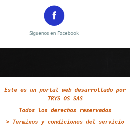
Prev
Next
Siguenos en Facebook
Siguenos en LinkedIn
Este es un portal web desarrollado por
Siguenos en Twitter
TRYS OS SAS
Todos los derechos reservados
>
Terminos y condiciones
del servicio