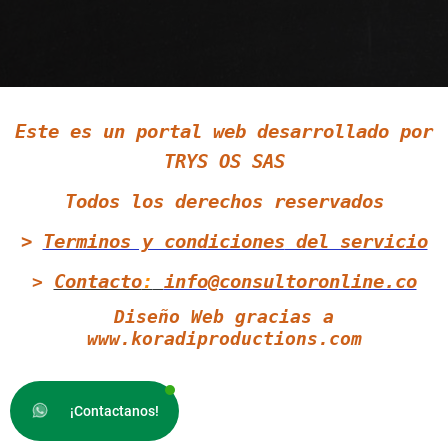
Siguenos en LinkedIn
Este es un portal web desarrollado por
Siguenos en Twitter
TRYS OS SAS
Todos los derechos reservados
>
Terminos y condiciones
del servicio
Contacto
:
info@consultoronline.co
>
Diseño Web gracias a
www.koradiproductions.com
¡Contactanos!