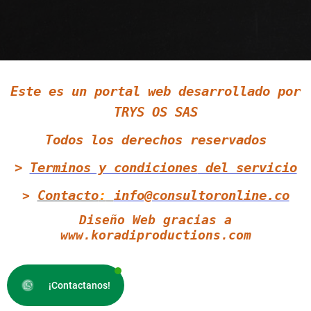
Siguenos en LinkedIn
Este es un portal web desarrollado por
Siguenos en Twitter
TRYS OS SAS
Todos los derechos reservados
>
Terminos y condiciones
del servicio
Contacto
:
info@consultoronline.co
>
Diseño Web gracias a
www.koradiproductions.com
¡Contactanos!