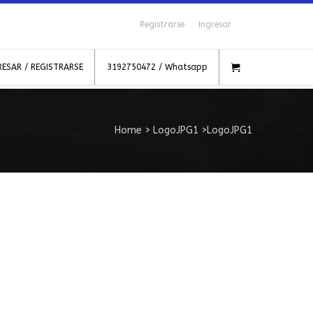
Registrarse
Ingresar
RESAR / REGISTRARSE
3192750472 / Whatsapp
Home
>
LogoJPG1
>
LogoJPG1