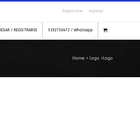
Registrarse
Ingresar
RESAR / REGISTRARSE
3192750472 / Whatsapp
Home
>
logo
>
logo