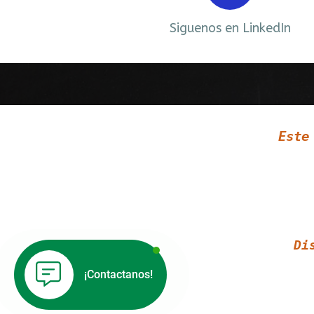
ebook
Siguenos en LinkedIn
Este
Di
¡Contactanos!