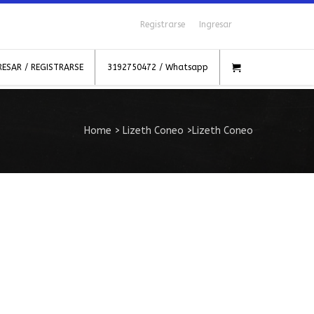
Registrarse
Ingresar
RESAR / REGISTRARSE
3192750472 / Whatsapp
Home
>
Lizeth Coneo
>
Lizeth Coneo