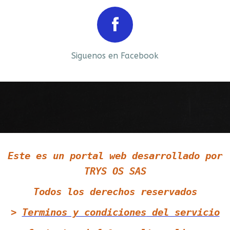
Prev
Next
Siguenos en Facebook
Siguenos en LinkedIn
Este es un portal web desarrollado por
Siguenos en Twitter
TRYS OS SAS
Todos los derechos reservados
>
Terminos y condiciones
del servicio