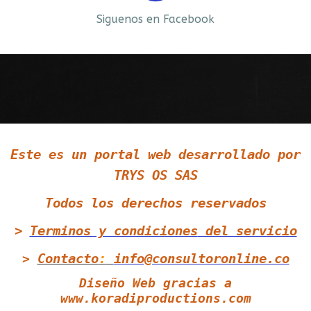
Siguenos en Facebook
Siguenos en LinkedIn
Este es un portal web desarrollado por
Siguenos en Twitter
TRYS OS SAS
Todos los derechos reservados
>
Terminos y condiciones
del servicio
Contacto
:
info@consultoronline.co
>
Diseño Web gracias a
www.koradiproductions.com