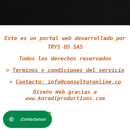
Siguenos en LinkedIn
Este es un portal web desarrollado por
Siguenos en Twitter
TRYS OS SAS
Todos los derechos reservados
>
Terminos y condiciones
del servicio
Contacto
:
info@consultoronline.co
>
Diseño Web gracias a
www.koradiproductions.com
¡Contactanos!