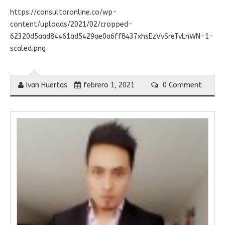
https://consultoronline.co/wp-
content/uploads/2021/02/cropped-
62320d5aad84461ad5429ae0a6ff8437xhsEzVvSreTvLnWN-1-
scaled.png
Ivan Huertas
febrero 1, 2021
0 Comment