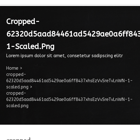
Cropped-
62320d5aad84461ad5429ae0a6ff84
1-Scaled.png
Lorem ipsum dolor sit amet, consetetur sadipscing elitr
Home
>
cropped-
62320d5aad84461ad5429ae0a6ff8437xhsEzVvSreTvLnWN-1-
scaled.png
>
cropped-
62320d5aad84461ad5429ae0a6ff8437xhsEzVvSreTvLnWN-1-
scaled.png