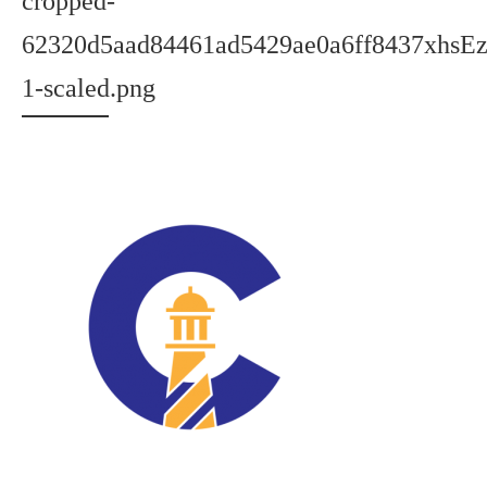
cropped-
62320d5aad84461ad5429ae0a6ff8437xhs
1-scaled.png