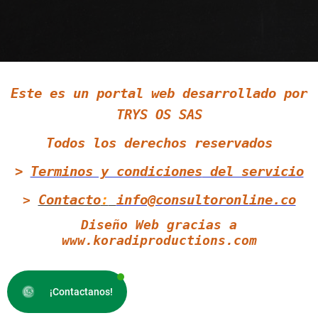
Siguenos en LinkedIn
Este es un portal web desarrollado por
Siguenos en Twitter
TRYS OS SAS
Todos los derechos reservados
>
Terminos y condiciones
del servicio
Contacto
:
info@consultoronline.co
>
Diseño Web gracias a
www.koradiproductions.com
¡Contactanos!