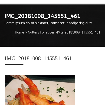
IMG_20181008_145551_461
Lorem ipsum dolor sit amet, consetetur sadipscing elitr
Home
>
Gallery for slider
>
IMG_20181008_145551_461
IMG_20181008_145551_461