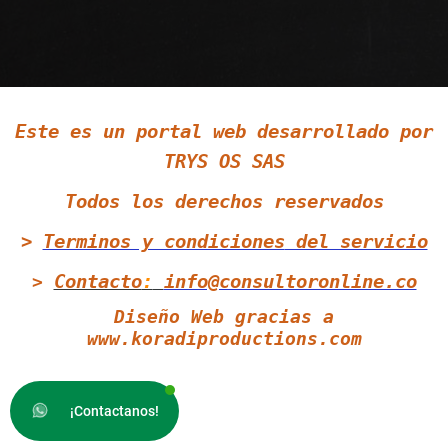
Siguenos en LinkedIn
Este es un portal web desarrollado por
Siguenos en Twitter
TRYS OS SAS
Todos los derechos reservados
>
Terminos y condiciones
del servicio
Contacto
:
info@consultoronline.co
>
Diseño Web gracias a
www.koradiproductions.com
¡Contactanos!