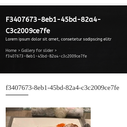
F3407673-8eb1-45bd-82a4-
C3c2009ce7fe
Lorem ipsum dolor sit amet, consetetur sadipscing elitr
Home
>
Gallery for slider
>
f3407673-8eb1-45bd-82a4-c3c2009ce7fe
f3407673-8eb1-45bd-82a4-c3c2009ce7fe