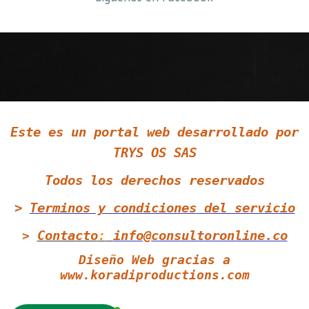
Siguenos en LinkedIn
Este es un portal web desarrollado por
Siguenos en Twitter
TRYS OS SAS
Todos los derechos reservados
>
Terminos y condiciones
del servicio
Contacto
:
info@consultoronline.co
>
Diseño Web gracias a
www.koradiproductions.com