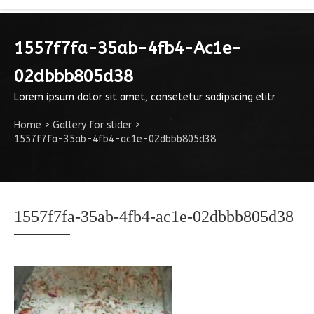
1557f7fa-35ab-4fb4-Ac1e-
02dbbb805d38
Lorem ipsum dolor sit amet, consetetur sadipscing elitr
Home
>
Gallery for slider
>
1557f7fa-35ab-4fb4-ac1e-02dbbb805d38
1557f7fa-35ab-4fb4-ac1e-02dbbb805d38