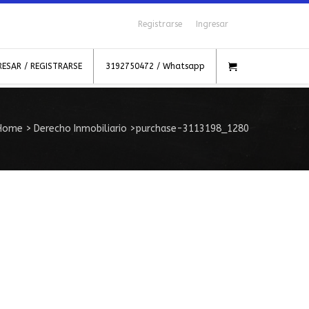
Registrarse
Ingresar
RESAR / REGISTRARSE
3192750472 / Whatsapp
Home
>
Derecho Inmobiliario
>
purchase-3113198_1280