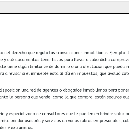
ca del derecho que regula
las transacciones inmobiliarias.
Ejemplo d
 y qué documentos tener listos para llevar a cabo dicha compravent
i este tiene algún limitante de dominio o una afectación que pued
ra a revisar si el inmueble está al día en impuestos, que avaluó cat
disposición una red de agentes o abogados inmobiliarios para pone
tanto la persona que vende, como la que compra, estén seguros que
rio y especializado de consultores que le pueden en brindar soluci
ite brindar asesoría y servicios en varios rubros empresariales, cu
es y extranjeras.