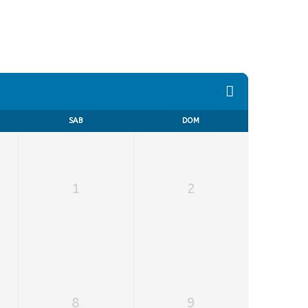
SAB
DOM
1
2
8
9