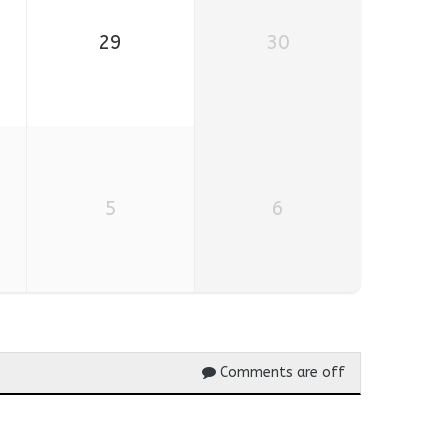
29
30
5
6
Comments are off