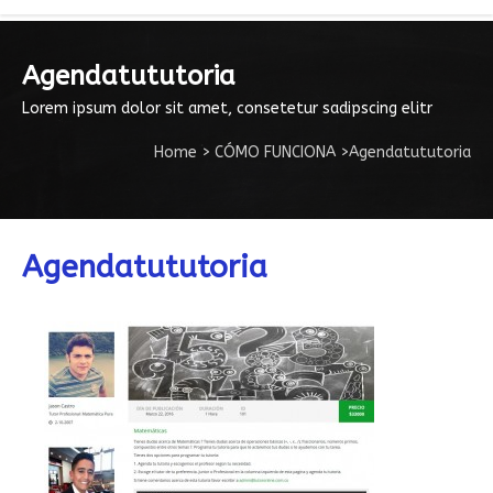
Agendatututoria
Lorem ipsum dolor sit amet, consetetur sadipscing elitr
Home
>
CÓMO FUNCIONA
>
Agendatututoria
Agendatututoria