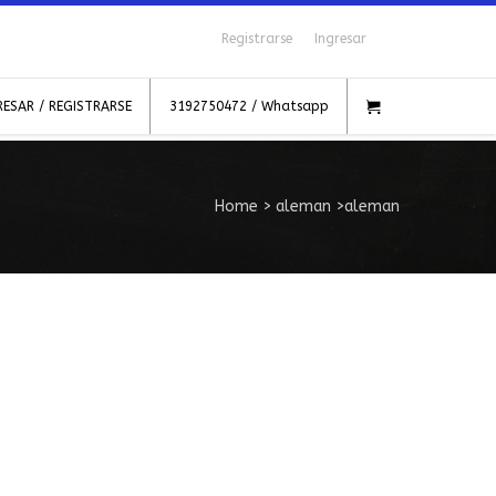
Registrarse
Ingresar
RESAR / REGISTRARSE
3192750472 / Whatsapp
Home
>
aleman
>
aleman