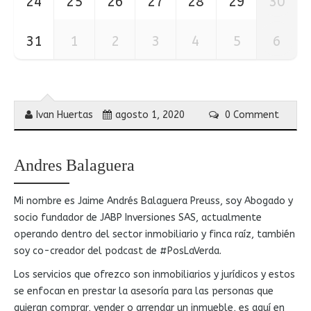
24
25
26
27
28
29
30
31
1
2
3
4
5
6
Ivan Huertas
agosto 1, 2020
0 Comment
Andres Balaguera
Mi nombre es Jaime Andrés Balaguera Preuss, soy Abogado y
socio fundador de JABP Inversiones SAS, actualmente
operando dentro del sector inmobiliario y finca raíz, también
soy co-creador del podcast de #PosLaVerda.
Los servicios que ofrezco son inmobiliarios y jurídicos y estos
se enfocan en prestar la asesoría para las personas que
quieran comprar, vender o arrendar un inmueble, es aquí en