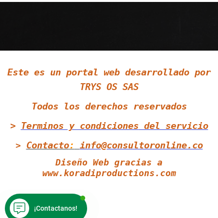
Siguenos en LinkedIn
Este es un portal web desarrollado por
Siguenos en Twitter
TRYS OS SAS
Todos los derechos reservados
>
Terminos y condiciones
del servicio
Contacto
:
info@consultoronline.co
>
Diseño Web gracias a
www.koradiproductions.com
¡Contactanos!