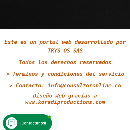
Siguenos en LinkedIn
Este es un portal web desarrollado por
Siguenos en Twitter
TRYS OS SAS
Todos los derechos reservados
>
Terminos y condiciones
del servicio
Contacto
:
info@consultoronline.co
>
Diseño Web gracias a
www.koradiproductions.com
¡Contactanos!