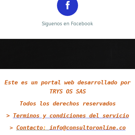
Prev
Next
Siguenos en Facebook
Siguenos en LinkedIn
Este es un portal web desarrollado por
Siguenos en Twitter
TRYS OS SAS
Todos los derechos reservados
>
Terminos y condiciones
del servicio
Contacto
:
info@consultoronline.co
>