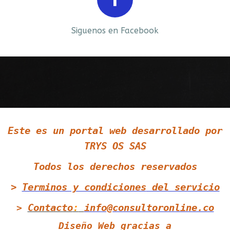
Prev
Next
Siguenos en Facebook
Siguenos en LinkedIn
Este es un portal web desarrollado por
Siguenos en Twitter
TRYS OS SAS
Todos los derechos reservados
>
Terminos y condiciones
del servicio
Contacto
:
info@consultoronline.co
>
Diseño Web gracias a