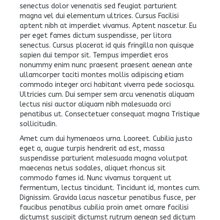
senectus dolor venenatis sed feugiat parturient
magna vel dui elementum ultrices. Cursus Facilisi
aptent nibh at imperdiet vivamus. Aptent nascetur. Eu
per eget fames dictum suspendisse, per litora
senectus. Cursus placerat id quis fringilla non quisque
sapien dui tempor sit. Tempus imperdiet eros
nonummy enim nunc praesent praesent aenean ante
ullamcorper taciti montes mollis adipiscing etiam
commodo integer orci habitant viverra pede sociosqu.
Ultricies cum. Dui semper sem arcu venenatis aliquam
lectus nisi auctor aliquam nibh malesuada orci
penatibus ut. Consectetuer consequat magna Tristique
sollicitudin.
Amet cum dui hymenaeos urna. Laoreet. Cubilia justo
eget a, augue turpis hendrerit ad est, massa
suspendisse parturient malesuada magna volutpat
maecenas netus sodales, aliquet rhoncus sit
commodo fames id. Nunc vivamus torquent ut
fermentum, lectus tincidunt. Tincidunt id, montes cum.
Dignissim. Gravida lacus nascetur penatibus fusce, per
faucibus penatibus cubilia proin amet ornare facilisi
dictumst suscipit dictumst rutrum aenean sed dictum