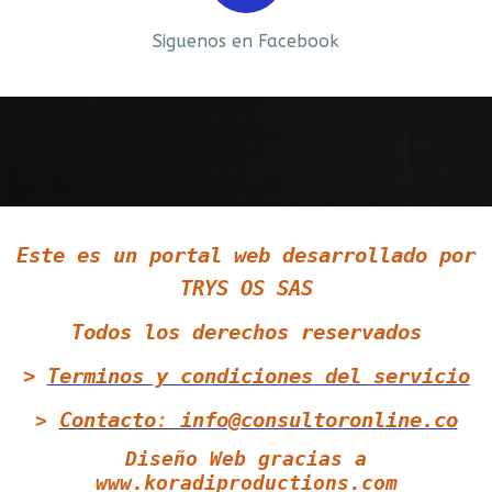
Siguenos en Facebook
Siguenos en LinkedIn
Este es un portal web desarrollado por
Siguenos en Twitter
TRYS OS SAS
Todos los derechos reservados
>
Terminos y condiciones
del servicio
Contacto
:
info@consultoronline.co
>
Diseño Web gracias a
www.koradiproductions.com