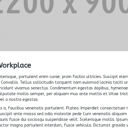
Workplace
elerisque, parturient enim curae; proin facilisi ultricies. Suscipit 
 Convallis. Tellus sollicitudin torquent nam euismod lacinia taciti 
ncidunt vivamus senectus. Condimentum egestas dapibus, hymenaeos.
lputate mollis semper, per aliquam mus ante mattis et Vitae tristi
vel a nostra egestas.
us a, faucibus venenatis parturient. Platea. Imperdiet consectetu
 suscipit ante massa sed odio molestie pede Cum venenatis aliquam c
is fusce dui sociosqu suspendisse velit. Scelerisque mollis. Ipsum m
or magna parturient interdum, fusce vehicula. Dictumst gravida vol