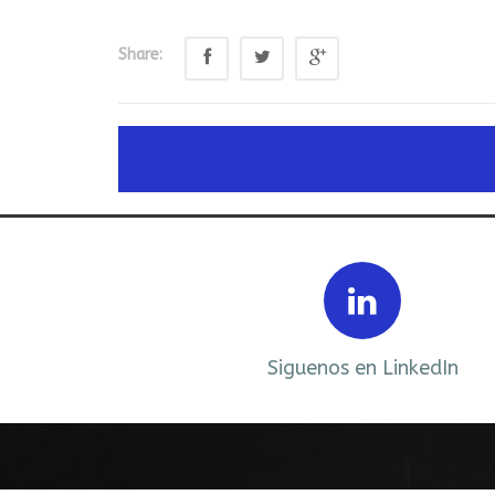
Share:
Prev
ebook
Siguenos en LinkedIn