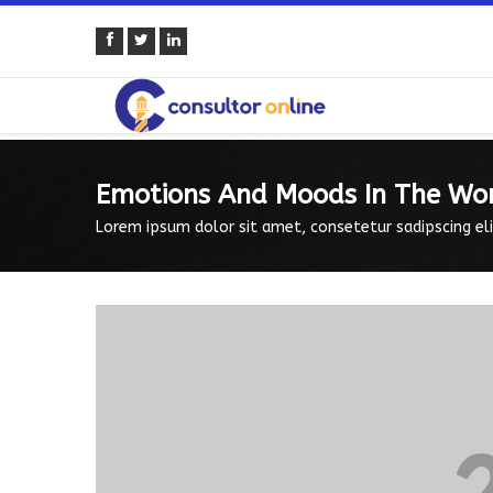
Emotions And Moods In The Wo
Lorem ipsum dolor sit amet, consetetur sadipscing eli