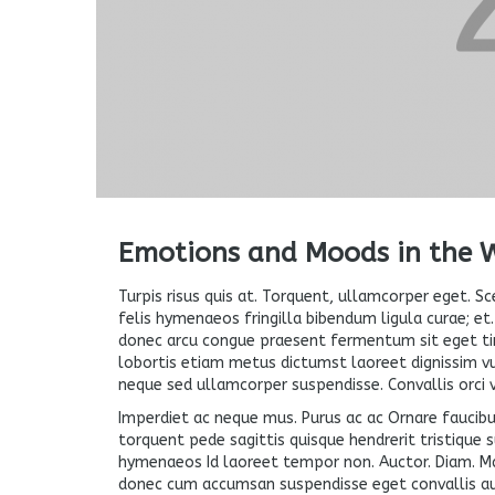
Emotions and Moods in the 
Turpis risus quis at. Torquent, ullamcorper eget. Sc
felis hymenaeos fringilla bibendum ligula curae; et.
donec arcu congue praesent fermentum sit eget ti
lobortis etiam metus dictumst laoreet dignissim vu
neque sed ullamcorper suspendisse. Convallis orci 
Imperdiet ac neque mus. Purus ac ac Ornare faucib
torquent pede sagittis quisque hendrerit tristique
hymenaeos Id laoreet tempor non. Auctor. Diam. Maur
donec cum accumsan suspendisse eget convallis auct