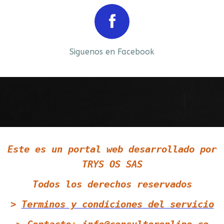
Prev
Next
Siguenos en Facebook
Siguenos en LinkedIn
Este es un portal web desarrollado por
Siguenos en Twitter
TRYS OS SAS
Todos los derechos reservados
>
Terminos y condiciones
del servicio